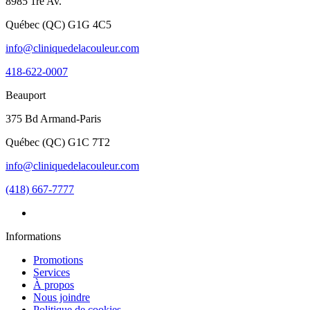
8985 1re Av.
Québec
(
QC
)
G1G 4C5
info@cliniquedelacouleur.com
418-622-0007
Beauport
375 Bd Armand-Paris
Québec
(
QC
)
G1C 7T2
info@cliniquedelacouleur.com
(418) 667-7777
Informations
Promotions
Services
À propos
Nous joindre
Politique de cookies