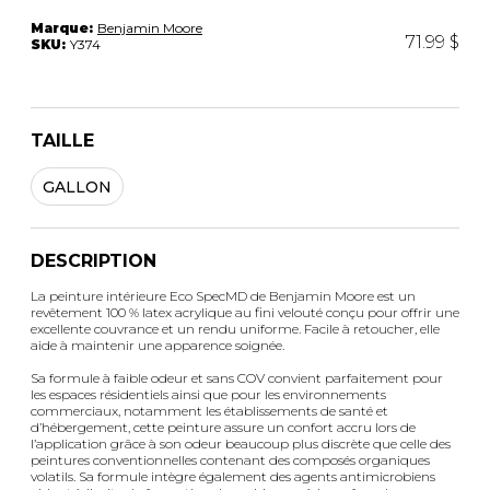
Marque:
Benjamin Moore
71.99 $
SKU:
Y374
TAILLE
GALLON
DESCRIPTION
La peinture intérieure Eco SpecMD de Benjamin Moore est un
revêtement 100 % latex acrylique au fini velouté conçu pour offrir une
excellente couvrance et un rendu uniforme. Facile à retoucher, elle
aide à maintenir une apparence soignée.
Sa formule à faible odeur et sans COV convient parfaitement pour
les espaces résidentiels ainsi que pour les environnements
commerciaux, notamment les établissements de santé et
d’hébergement, cette peinture assure un confort accru lors de
l’application grâce à son odeur beaucoup plus discrète que celle des
peintures conventionnelles contenant des composés organiques
volatils. Sa formule intègre également des agents antimicrobiens