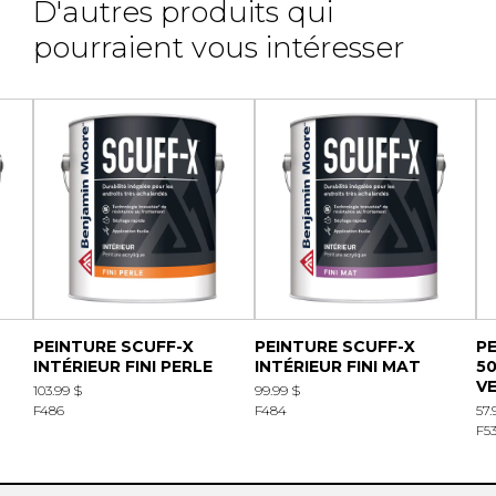
D'autres produits qui
pourraient vous intéresser
PEINTURE SCUFF-X
PEINTURE SCUFF-X
P
INTÉRIEUR FINI PERLE
INTÉRIEUR FINI MAT
50
V
103.99 $
99.99 $
F486
F484
57.
F5