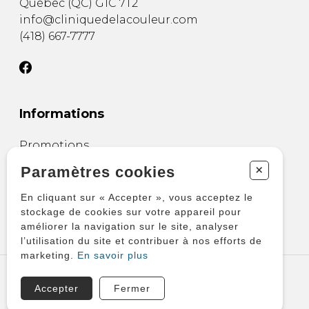
Québec
(
QC
)
G1C 7T2
info@cliniquedelacouleur.com
(418) 667-7777
Informations
Promotions
Services
+
Paramètres cookies
À propos
En cliquant sur « Accepter », vous acceptez le
Nous joindre
stockage de cookies sur votre appareil pour
Politique de cookies
améliorer la navigation sur le site, analyser
l’utilisation du site et contribuer à nos efforts de
marketing.
En savoir plus
TOUS DROITS RÉSERVÉS © COPYRIGHT 2026 – CLINIQUE DE LA COULEUR -
PEINTURE BENJAMIN MOORE
Accepter
Fermer
PROPULSÉ PAR